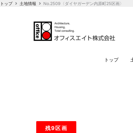
内
トップ
土地情報
No.2509〈ダイヤガーデン内原町25区画〉
容
を
ス
キ
ッ
プ
トップ
残9区画