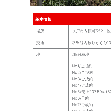
基本情報
場所
水戸市内原町552-1他
交通
常磐線内原駅から1,0
地目
畑/雑種地
No1/ご成約
No2/ご契約
No3/ご成約
No4/ご成約
No5/売止207.50㎡(6
No6/予約
No7/ご成約