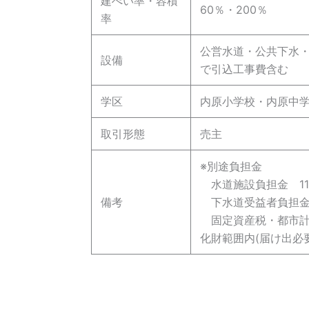
建ぺい率・容積
60％・200％
率
公営水道・公共下水・
設備
で引込工事費含む
学区
内原小学校・内原中
取引形態
売主
※別途負担金
水道施設負担金 114
備考
下水道受益者負担金 
固定資産税・都市計
化財範囲内(届け出必要