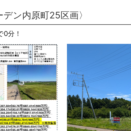
ガーデン内原町25区画〉
で0分！