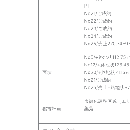
円
No21/ご成約
No22/ご成約
No23/ご成約
No24/ご成約
No25/売止270.74㎡(
No5/+路地状112.75
No12/+路地状123.4
面積
No20/+路地状71.15㎡
No21/ご成約
No25/売止+路地状97
市街化調整区域（エリ
集落
都市計画