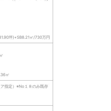
81.90坪)+SB8.21㎡/730万円
㎡
5㎡
.36㎡
ア指定）※No１８のみ既存