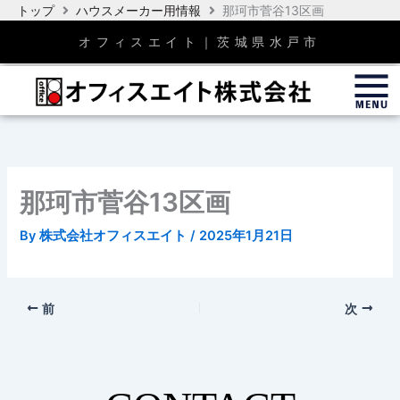
内
トップ
ハウスメーカー用情報
那珂市菅谷13区画
容
オフィスエイト｜茨城県水戸市
を
ス
キ
ッ
プ
那珂市菅谷13区画
By
株式会社オフィスエイト
/
2025年1月21日
前
次