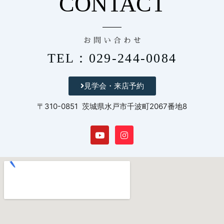
CONTACT
お 問 い 合 わ せ
TEL：029-244-0084
見学会・来店予約
〒310-0851 茨城県水戸市千波町2067番地8
Y
I
o
n
u
s
t
t
u
a
b
g
e
r
a
m