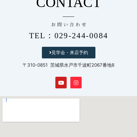
CONTACT
お 問 い 合 わ せ
TEL：029-244-0084
見学会・来店予約
〒310-0851 茨城県水戸市千波町2067番地8
Y
I
o
n
u
s
t
t
u
a
b
g
e
r
a
m