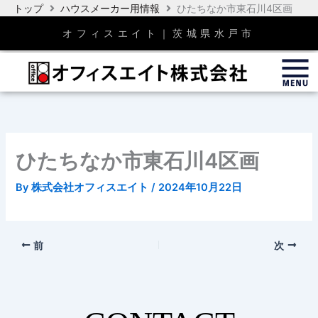
内
トップ
ハウスメーカー用情報
ひたちなか市東石川4区画
容
オフィスエイト｜茨城県水戸市
を
ス
キ
ッ
プ
ひたちなか市東石川4区画
By
株式会社オフィスエイト
/
2024年10月22日
前
次