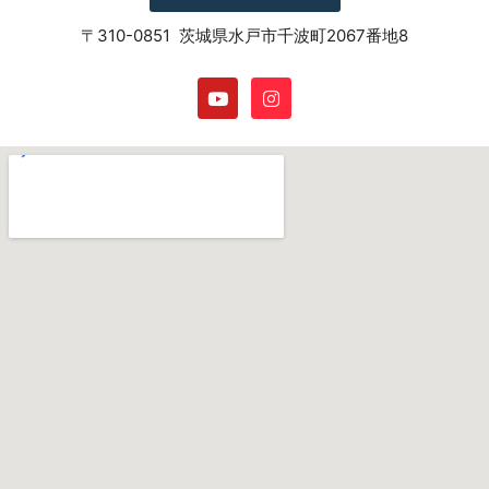
〒310-0851 茨城県水戸市千波町2067番地8
Y
I
o
n
u
s
t
t
u
a
b
g
e
r
a
m