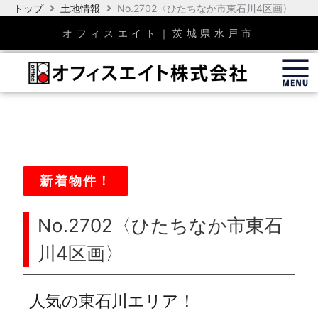
内
トップ
土地情報
No.2702〈ひたちなか市東石川4区画〉
容
オフィスエイト｜茨城県水戸市
を
ス
キ
ッ
プ
新着物件！
No.2702〈ひたちなか市東石
川4区画〉
人気の東石川エリア！