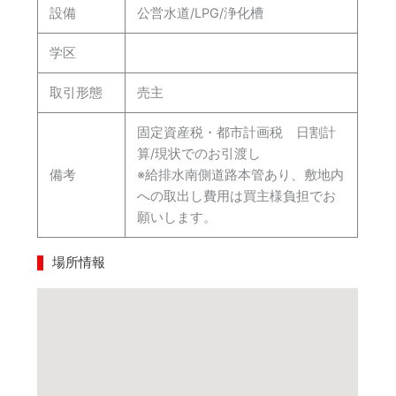
設備
公営水道/LPG/浄化槽
学区
取引形態
売主
固定資産税・都市計画税 日割計
算/現状でのお引渡し
備考
※給排水南側道路本管あり、敷地内
への取出し費用は買主様負担でお
願いします。
場所情報