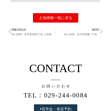
土地情報一覧に戻る
PREVIOUS
NEXT
Prev
Ne
No.2506〈水戸市内原1丁目 １区画〉
No.2406〈水戸市赤塚一丁目〉
CONTACT
お 問 い 合 わ せ
TEL：029-244-0084
見学会・来店予約