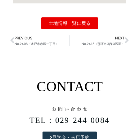
土地情報一覧に戻る
PREVIOUS
NEXT
Prev
Ne
No.2406〈水戸市赤塚一丁目〉
No.2415〈那珂市鴻巣3区画〉
CONTACT
お 問 い 合 わ せ
TEL：029-244-0084
見学会・来店予約