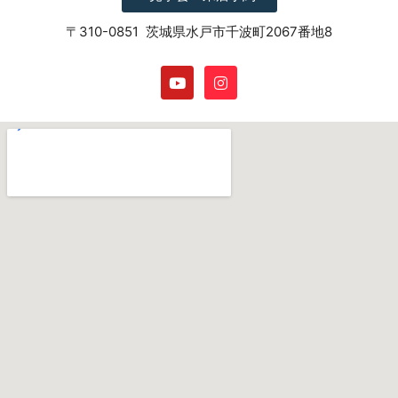
〒310-0851 茨城県水戸市千波町2067番地8
Y
I
o
n
u
s
t
t
u
a
b
g
e
r
a
m