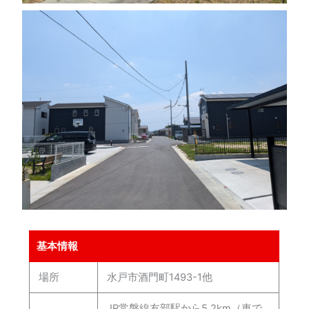
基本情報
場所
水戸市酒門町1493-1他
JR常磐線友部駅から5.2km（車で