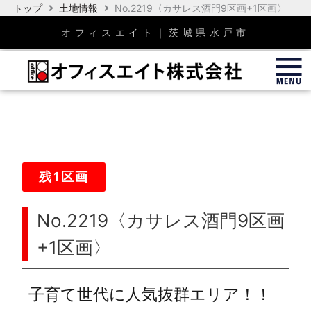
内
トップ
土地情報
No.2219〈カサレス酒門9区画+1区画〉
容
オフィスエイト｜茨城県水戸市
を
ス
キ
ッ
プ
残1区画
No.2219〈カサレス酒門9区画
+1区画〉
子育て世代に人気抜群エリア！！