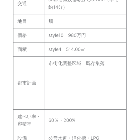
交通
約14分）
地目
畑
価格
style10 980万円
面積
style4 514.00㎡
市街化調整区域 既存集落
都市計画
建ぺい率・
60％・200%
容積率
設備
公営水道・浄化槽・LPG