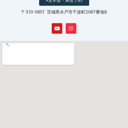
見学会・来店予約
〒310-0851 茨城県水戸市千波町2067番地8
Y
I
o
n
u
s
t
t
u
a
b
g
e
r
a
m