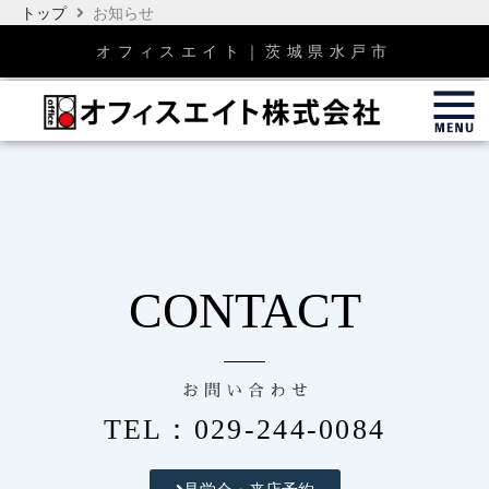
内
トップ
お知らせ
容
オフィスエイト｜茨城県水戸市
を
ス
キ
ッ
プ
CONTACT
お 問 い 合 わ せ
TEL：029-244-0084